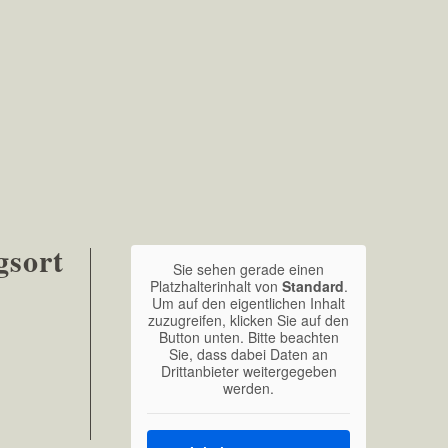
gsort
Sie sehen gerade einen
Platzhalterinhalt von
Standard
.
Um auf den eigentlichen Inhalt
zuzugreifen, klicken Sie auf den
Button unten. Bitte beachten
Sie, dass dabei Daten an
Drittanbieter weitergegeben
werden.